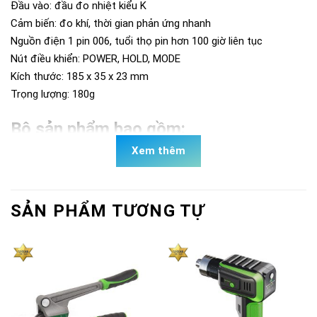
Đầu vào: đầu đo nhiệt kiểu K
Cảm biến: đo khí, thời gian phản ứng nhanh
Nguồn điện 1 pin 006, tuổi thọ pin hơn 100 giờ liên tục
Nút điều khiển: POWER, HOLD, MODE
Kích thước: 185 x 35 x 23 mm
Trọng lượng: 180g
Bộ sản phẩm bao gồm:
Xem thêm
Nhiệt kế (TA410-110)
Dây kéo dài (TA410-4)
Cảm biến đo bề mặt (TA410-1)
SẢN PHẨM TƯƠNG TỰ
Hộp đựng (TA410AB-30)
Ứng dụng của Tasco TA410AX
Nhiệt kế Tasco TA410AX là dụng cụ không thể thiếu cho kỹ
thuật viên điện lạnh chuyên nghiệp, dùng để:
Kiểm tra hiệu suất hệ thống: Đo nhiệt độ gió cấp và gió hồi tại