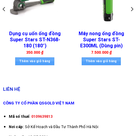
dàn lạnh để tính toán chênh lệch nhiệt độ (ΔT).
Đo superheat (độ quá nhiệt) và subcool (độ quá lạnh): Bằng
cách đo nhiệt độ chính xác trên đường ống đồng (đường hút
và đường lỏng).
Dụng cụ uốn ống đồng
Máy nong ống đồng
Nghiệm thu công trình: Đảm bảo hệ thống điều hòa không khí,
Super Stars ST-N368-
Super Stars ST-
kho lạnh hoạt động đúng thông số thiết kế.
180 (180°)
E300ML (Dùng pin)
Chẩn đoán sự cố: Phát hiện các vấn đề như thiếu gas, thừa
350.000
₫
7.500.000
₫
gas, tắc nghẽn… dựa trên thông số nhiệt độ đo được.
Thêm vào giỏ hàng
Thêm vào giỏ hàng
Công ty Cổ phần QSGOLD Việt Nam
là đại lý chính thức
phân phối các vật tư điện lạnh thương hiệu Tasco tại Việt
Nam. Quý khách có thể liên hệ qua Hotline
086.888.9931
hoặc
LIÊN HỆ
email
qsgoldvn@gmail.com
để được tư vấn, báo giá và mua
sản phẩm chính hãng, tránh hàng giả, hàng nhái.
CÔNG TY CỔ PHẦN QSGOLD VIỆT NAM
QSGOLD Việt Nam cam kết:
Mã số thuế:
0109639813
– Hàng chính hãng, có đủ chứng từ CO, CQ, hóa đơn VAT, bảo
Nơi cấp:
Sở Kế Hoạch và Đầu Tư Thành Phố Hà Nội
hành Chính Hãng