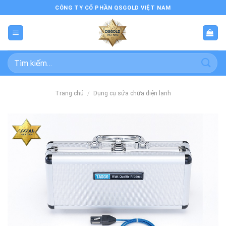
Bỏ
CÔNG TY CỔ PHẦN QSGOLD VIỆT NAM
qua
nội
dung
Tìm
kiếm:
Trang chủ
/
Dụng cụ sửa chữa điện lạnh