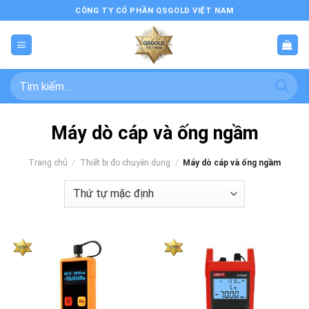
Bỏ
CÔNG TY CỔ PHẦN QSGOLD VIỆT NAM
qua
nội
dung
Tìm
kiếm:
Máy dò cáp và ống ngầm
Trang chủ
/
Thiết bị đo chuyên dụng
/
Máy dò cáp và ống ngầm