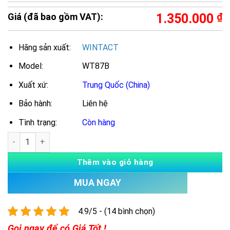
Giá (đã bao gồm VAT):
1.350.000
₫
Hãng sản xuất:
WINTACT
Model:
WT87B
Xuất xứ:
Trung Quốc (China)
Bảo hành:
Liên hệ
Tình trạng:
Còn hàng
Số lượng
Thêm vào giỏ hàng
MUA NGAY
4.9/5 - (14 bình chọn)
Gọi ngay để có Giá Tốt !