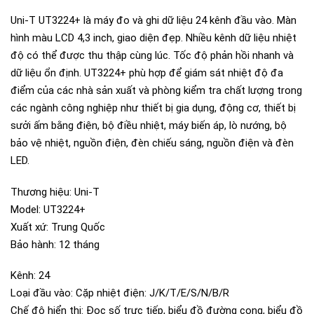
Uni-T UT3224+ là máy đo và ghi dữ liệu 24 kênh đầu vào. Màn
hình màu LCD 4,3 inch, giao diện đẹp. Nhiều kênh dữ liệu nhiệt
độ có thể được thu thập cùng lúc. Tốc độ phản hồi nhanh và
dữ liệu ổn định. UT3224+ phù hợp để giám sát nhiệt độ đa
điểm của các nhà sản xuất và phòng kiểm tra chất lượng trong
các ngành công nghiệp như thiết bị gia dụng, động cơ, thiết bị
sưởi ấm bằng điện, bộ điều nhiệt, máy biến áp, lò nướng, bộ
bảo vệ nhiệt, nguồn điện, đèn chiếu sáng, nguồn điện và đèn
LED.
Thương hiệu: Uni-T
Model: UT3224+
Xuất xứ: Trung Quốc
Bảo hành: 12 tháng
Kênh: 24
Loại đầu vào: Cặp nhiệt điện: J/K/T/E/S/N/B/R
Chế độ hiển thị: Đọc số trực tiếp, biểu đồ đường cong, biểu đồ