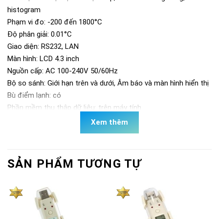
histogram
Phạm vi đo: -200 đến 1800°C
Độ phân giải: 0.01°C
Giao diện: RS232, LAN
Màn hình: LCD 4.3 inch
Nguồn cấp: AC 100-240V 50/60Hz
Bộ so sánh: Giới hạn trên và dưới, Âm báo và màn hình hiển thị
Bù điểm lạnh: có
Phần mềm thu thập dữ liệu: trên máy tính
Dải đi của cặp nhiệt điện:
Xem thêm
– Loại T: -150 đến 400 (℃)
– Loại K: -100 đến 1350 (℃)
– Loại J: -100 đến 1200 (℃)
SẢN PHẨM TƯƠNG TỰ
– Loại N: -100 đến 1300 (℃)
– Loại E: -100 đến 850 (℃)
– Loại S: 0 đến 1750 (℃)
– Loại R: 0 đến 1750 (℃)
– Loại B: 600 đến 1800 (℃)