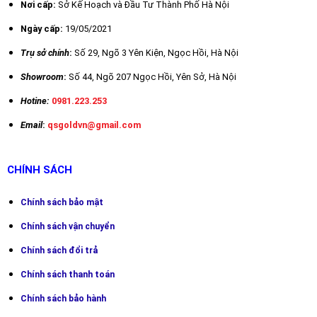
UT3224+
Nơi cấp:
Sở Kế Hoạch và Đầu Tư Thành Phố Hà Nội
Ngày cấp:
19/05/2021
Trụ sở chính
:
Số 29,
Ngõ 3 Yên Kiện, Ngọc Hồi, Hà Nội
Showroom
:
Số 44, Ngõ 207 Ngọc Hồi, Yên Sở, Hà Nội
Hotine:
0981.223.253
Email
:
qsgoldvn@gmail.com
CHÍNH SÁCH
Chính sách bảo mật
Chín
h sách vận chuyển
Chính sách đổi trả
Chính sách thanh toán
Chính sách bảo hành