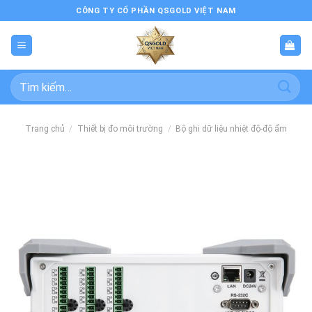
Bỏ
CÔNG TY CỔ PHẦN QSGOLD VIỆT NAM
qua
nội
dung
Tìm
kiếm:
Trang chủ
/
Thiết bị đo môi trường
/
Bộ ghi dữ liệu nhiệt độ-độ ẩm