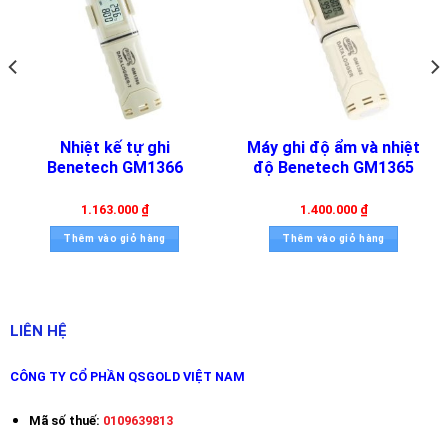
Độ chính xác:
– Loại T: ±0.8 (℃)
– Loại K: ±0.8 (℃)
– Loại J: ±0.7 (℃)
– Loại N: ±0.9 (℃)
Nhiệt kế tự ghi
Máy ghi độ ẩm và nhiệt
– Loại E: ±0.7 (℃)
Benetech GM1366
độ Benetech GM1365
– Loại S: ±2.2 (℃)
– Loại R: ±2.2 (℃)
1.163.000
₫
1.400.000
₫
– Loại B: ±2.5 (℃)
Thêm vào giỏ hàng
Thêm vào giỏ hàng
Kích thước: 214mm×89mm×340mm
Trọng lượng: 3.4kg
Catalog
LIÊN HỆ
QSGOLD hướng dẫn sử dụng chi tiết
CÔNG TY CỔ PHẦN QSGOLD VIỆT NAM
máy ghi nhiệt độ đa kênh UNi-T
Mã số thuế:
0109639813