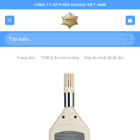
Bỏ
CÔNG TY CỔ PHẦN QSGOLD VIỆT NAM
qua
nội
dung
Tìm
kiếm:
Trang chủ
/
Thiết bị đo môi trường
/
Máy đo nhiệt độ-độ ẩm