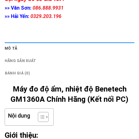
»» Văn Sơn:
086.888.9931
»» Hải Yến:
0329.203.196
MÔ TẢ
HÃNG SẢN XUẤT
ĐÁNH GIÁ (0)
Máy đo độ ẩm, nhiệt độ Benetech
GM1360A Chính Hãng (Kết nối PC)
Nội dung
Giới thiệu: