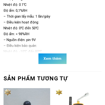
Nhiệt độ: 0.1℃
Độ ẩm: 0,1%RH
– Thời gian lấy mẫu: 1 lần/giây
– Điều kiện hoạt động:
Nhiệt độ: 0℃ đến 50℃
Độ ẩm: < 98%RH
– Nguồn điện: pin 9V
– Điều kiện bảo quản:
Nhiệt độ: -10℃ đến 80℃
Độ ẩm: 0%RH đến 90%
Xem thêm
Bộ nhớ: 100000
Kết nối PC: có
SẢN PHẨM TƯƠNG TỰ
Cung cấp bao gồm:
– Máy chính
– Pin
– Hướng dẫn sử dụng
– Hộp đựng