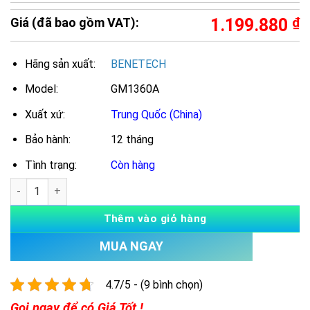
Giá (đã bao gồm VAT):
1.199.880
₫
Hãng sản xuất:
BENETECH
Model:
GM1360A
Xuất xứ:
Trung Quốc (China)
Bảo hành:
12 tháng
Tình trạng:
Còn hàng
Số lượng
Thêm vào giỏ hàng
MUA NGAY
4.7/5 - (9 bình chọn)
Gọi ngay để có Giá Tốt !