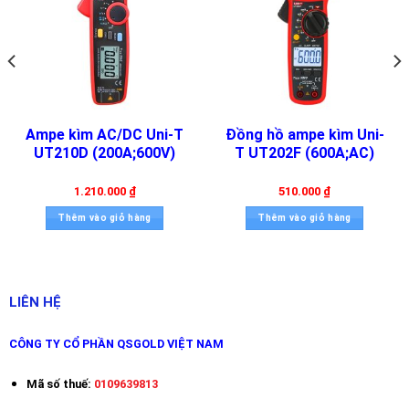
Nguồn điện: Pin 1.5V (R03) x 3
Màn hình: 43mm x 45mm
Màu máy: Đỏ và xám
Trọng lượng tịnh: 465g
Kích thước sản phẩm: 272mm x 81mm x 43.5mm
Ampe kìm AC/DC Uni-T
Đồng hồ ampe kìm Uni-
Phụ kiện đi kèm: Pin, đầu đo
UT210D (200A;600V)
T UT202F (600A;AC)
Catalog
1.210.000
₫
510.000
₫
Thêm vào giỏ hàng
Thêm vào giỏ hàng
Manual
Một số đặc điểm nổi bật:
LIÊN HỆ
Hiển thị đếm: 6000
CÔNG TY CỔ PHẦN QSGOLD VIỆT NAM
Ngàm mở: 42mm
Chọn dải tự động/thủ công: Có
Mã số thuế:
0109639813
True RMS: Có