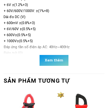
+ 6V ±(1.2%+3)
+ 60V/600V/1000V: ±(1%+8)
Dải đo DC (V):
+ 600mV ±(0.8%+3)
+ 6V/60V ±(0.5%+5)
+ 600V±(0.5%+5)
+ 1000V±(0.5%+5)
Đáp ứng tần số điện áp AC: 40Hz~400Hz
Điện trở (Ω):
+ 600Ω ±(1%+3)
Xem thêm
+ 6KΩ/60KΩ/600KΩ ±(1%+2)
+ 6MΩ/60MΩ ±(2%+8)
Điện dung (F):
SẢN PHẨM TƯƠNG TỰ
+ 60nF ±(4%+25)
+ 600nF/6μF/60μF/600μF ±(4%+5)
+ 6mF/60mF ±(10%+9)
Tần số điện áp thấp (Hz): 10Hz~1MHz ±(0.1%+3)
Chu kỳ hoạt động (%): 10%~90% ±(2.6%+7)