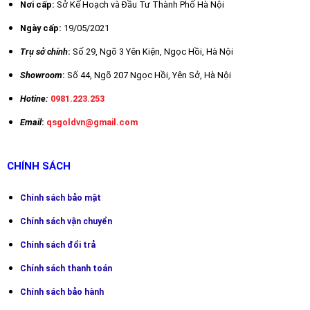
Nơi cấp:
Sở Kế Hoạch và Đầu Tư Thành Phố Hà Nội
Kiểm tra diode: Có
Kiểm tra liên tục (còi kêu) : Có
Ngày cấp:
19/05/2021
NCV: Có
Trụ sở chính
:
Số 29,
Ngõ 3 Yên Kiện, Ngọc Hồi, Hà Nội
MAX/MIN: Có
Showroom
:
Số 44, Ngõ 207 Ngọc Hồi, Yên Sở, Hà Nội
Chế độ tương đối: Có
VFC: Có
Hotine:
0981.223.253
Zero mode: Không
Email
:
qsgoldvn@gmail.com
Giữ dữ liệu: Có
Đèn nền LCD: Có
Biểu đồ cột analog: Không
CHÍNH SÁCH
Tự động tắt nguồn: Có
Đèn nháy: Có
Chính sách bảo mật
Bảo vệ nhập: Có
Chín
h sách vận chuyển
Tổng trở vào: ≥10MΩ
Chính sách đổi trả
Cấp đo lường: CAT IV 600V, CAT III 1000V
Kiểm tra va đập: 1m
Chính sách thanh toán
Chứng nhận CE: Có
Chính sách bảo hành