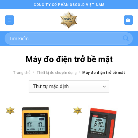
Bỏ
CÔNG TY CỔ PHẦN QSGOLD VIỆT NAM
qua
nội
dung
Tìm
kiếm:
Máy đo điện trở bề mặt
Trang chủ
/
Thiết bị đo chuyên dụng
/
Máy đo điện trở bề mặt